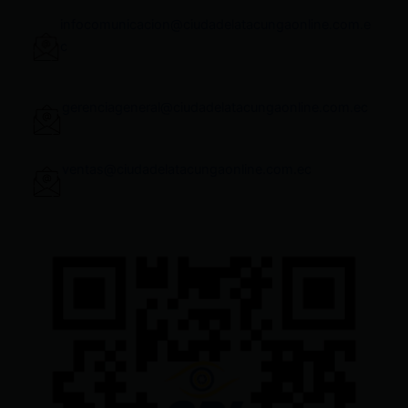
infocomunicacion@ciudadelatacungaonline.com.e
c
gerenciageneral@ciudadelatacungaonline.com.ec
ventas@ciudadelatacungaonline.com.ec