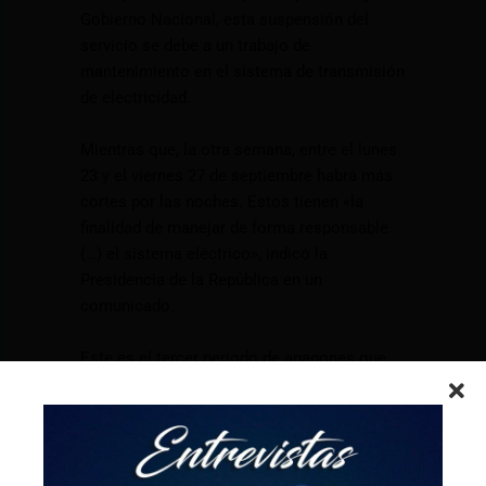
Gobierno Nacional, esta suspensión del
servicio se debe a un trabajo de
mantenimiento en el sistema de transmisión
de electricidad.
Mientras que, la otra semana, entre el lunes
23 y el viernes 27 de septiembre habrá más
cortes por las noches. Estos tienen «la
finalidad de manejar de forma responsable
(…) el sistema eléctrico», indicó la
Presidencia de la República en un
comunicado.
Este es el tercer periodo de apagones que
soportará Ecuador en menos de un año, tras
uno acontecido a finales de 2023 y otro que
se dio a mediados de abril de este año, por
factores climáticos que afectaron a las