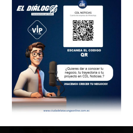
principales hidroeléctricas del país.
Adicionalmente, a inicios de este mes hubo
un apagón en 11 provincias que duró varias
horas debido a un fallo registrado en la
central hidroeléctrica de Paute, según
informó el estatal Operador Nacional de
Electricidad (Cenace).
Se calcula que cada hora de racionamiento
eléctrico provoca en el país pérdidas por
unos 12 millones de dólares.