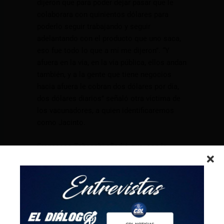
dijeron que para poder dejar pasar que le
colaborara con quinientos dólares para
poderlo seguir trabajando y seguir
adelantando con el producto que uno saca,
eso fue todo lo que a mí me dijeron”. “Y
afuera en la vía, en la vía pública, ellos andan
también, y a la gente que tiene negocios
hacia afuera le cobran dos dólares por día,
dos dólares diarios” señaló otra víctima de
los vacunadores, a quien identificaremos
como Jacinto.
Francesco Tabacchi añadió que, con la
creación del Escuadrón de la Pacificación,
de a poco, se recuperará la calma que todos
anhelamos, pero “para esto -expresó- se
necesita unidad”. Por eso hizo un llamado a
que los próximos asambleístas faciliten las
provisiones legales para ejecutar su