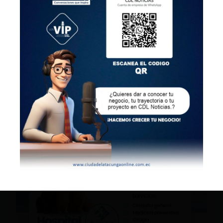
estrategia de tres manos: mano dura, mano
justa y mano inteligente para recuperar
la paz.
La Ley Tabacchi fue apoyada unánimemente
por los ganaderos de Manabí, quienes
aseguraron que ningún otro candidato está
atendiendo sus problemas de inseguridad.