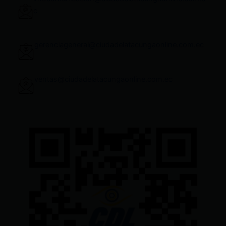
c
gerenciageneral@ciudadelatacungaonline.com.ec
ventas@ciudadelatacungaonline.com.ec