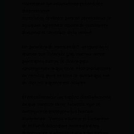
interceptan los vacunadores pidiéndoles
determinadas
cantidades de dinero para no ser víctimas de
cualquier agresión o muerte de familiares»
denunció el candidato de la verdad.
Un ganadero de iniciales D.C. aseguró en la
reunión con Tabacchi que, muchas veces,
piden altas sumas de dinero para
«protegerlos» lo que tiene a los productores
en zozobra, pues se trata de sumas que van
de diez mil a quince mil dólares.
El presidenciable les explicó detalladamente
en qué consiste la ley Tabacchi, que se
encargará de proteger a los buenos
ciudadanos. “Vamos a formar el Escuadrón
de la Pacificación para darle bala a los
delincuentes, y además le voy a dar cadena