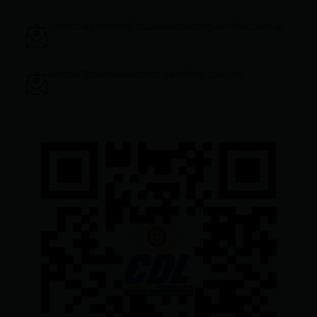
gerenciageneral@ciudadelatacungaonline.com.ec
ventas@ciudadelatacungaonline.com.ec