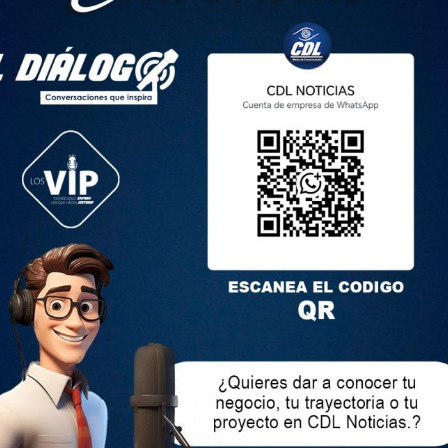
consolidando su relación con los sectores agrícolas y
rie de encuentros con productores de tomate, ganaderos,
incia de Cotopaxi. Estas reuniones demuestran su firme
de la economía rural, clave para el futuro sostenible del
 mano las necesidades y desafíos que enfrentan los
sólida experiencia en el sector agropecuario, reafirmó su
encie sus capacidades agrícolas y ganaderas para fortalecer
ialogar con mujeres emprendedoras y jóvenes rurales, a
ndamentales para revitalizar el campo ecuatoriano.