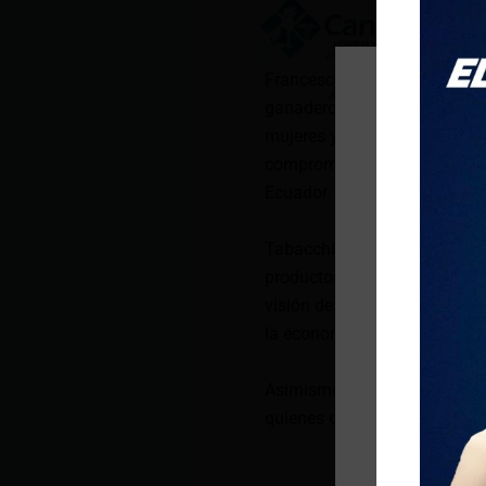
Francesco Tabacchi continúa 
ganaderos del país en una se
mujeres y jóvenes de la prov
compromiso con el desarrollo 
Ecuador.
Tabacchi escuchó de primera
productores locales. Con una 
visión de un Ecuador que pot
la economía nacional.
Asimismo, dedicó tiempo a d
quienes considera actores fu