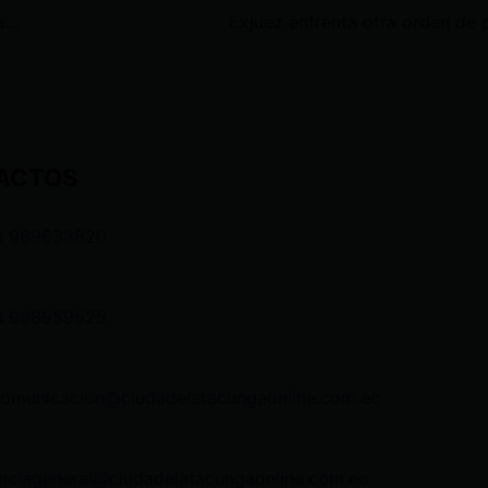
Prefectura Cotopaxi inició el asfaltado de la vía desde la UPC de Pataín-Laguna de Yambo-E35
ACTOS
3 969633820
3 998959525
comunicacion@ciudadelatacungaonline.com.ec
nciageneral@ciudadelatacungaonline.com.ec