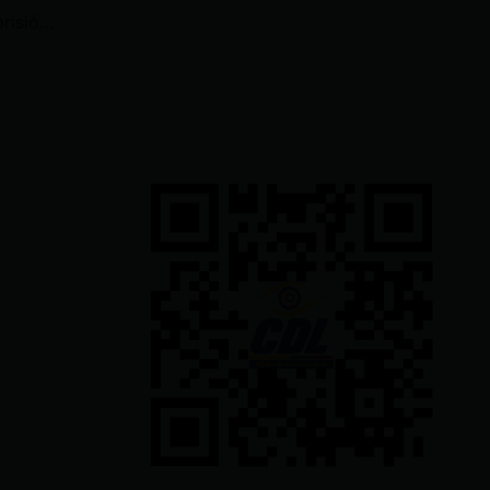
Exjuez enfrenta otra orden de prisión por prevaricato: ayudaba a liberar presos con medidas cautelares