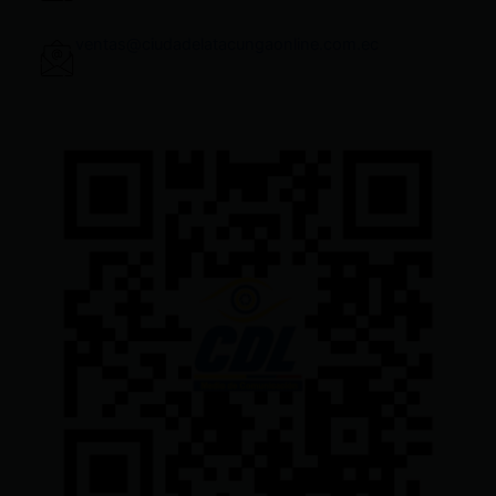
ventas@ciudadelatacungaonline.com.ec