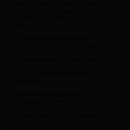
cargos contra siete personas y dos personas
jurídicas por su presunta participación en un
millonario caso de lavado de activos, en
Quito.
Los sospechosos identificados como Juan
R., Liliana F., Víctor V., Josué G., Michael O.,
Alan P., Eunice C. y las dos empresas, ADN
Escuela de Negocios S.A.S y Blue Services
Invtech S.A.S, habrían cometido el delito a
través de negocios digitales de trading y
criptoactivos.
Utilizaron «influencers» para atraer
La investigación, liderada por la Unidad
Antilavado de Activos de la Fiscalía,
comenzó en febrero de 2023 tras un Reporte
de Operaciones Inusuales e Injustificadas
(ROII) emitido por la Unidad de Análisis