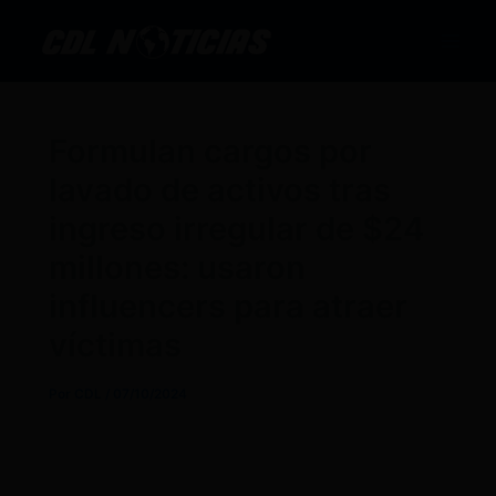
Ir
al
contenido
Formulan cargos por
lavado de activos tras
ingreso irregular de $24
millones: usaron
influencers para atraer
víctimas
Por
CDL
/
07/10/2024