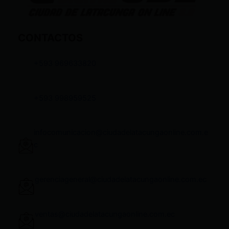
CONTACTOS
+593 969633820
+593 998959525
infocomunicacion@ciudadelatacungaonline.com.e
c
gerenciageneral@ciudadelatacungaonline.com.ec
ventas@ciudadelatacungaonline.com.ec