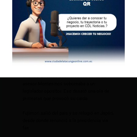
usando dinero público, favoreció a Fujimori
y le allanó cualquier tipo de oposición
sobornando a legisladores, jueces, fiscales y
dueños de medios de comunicación.
Su ambición por el poder le hizo reelegirse
en 1995, cuando ganó por abrumadora
mayoría. Volvió a hacerlo en el 2000, pese a
acusaciones de fraude, pero su tercer
gobierno duró poco. A finales de ese año se
difundió un video que mostraba cómo su
asesor Montesinos sobornaba a un
legislador opositor. Eso desató una ola de
protestas que provocó su caída.
Fujimori salió del país y se refugió en Japón,
desde donde renunció a la presidencia vía
fax.