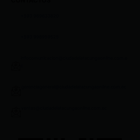
CONTACTOS
+593 969633820
+593 998959525
infocomunicacion@ciudadelatacungaonline.com.e
c
gerenciageneral@ciudadelatacungaonline.com.ec
ventas@ciudadelatacungaonline.com.ec