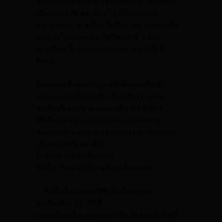
acompañen con una oración por el eterno
descanso de su alma”, publicó en un
mensaje en X, antes Twitter que terminaba
con un “gracias por tanto papá” y los
nombres de los cuatro hijos a modo de
firma.
Después de una larga batalla contra el
cáncer, nuestro padre, Alberto Fujimori
acaba de partir al encuentro del Señor.
Pedimos a quienes lo apreciaron nos
acompañen con una oración por el eterno
descanso de su alma.
Gracias por tanto papá!
Keiko, Hiro, Sachie y Kenji Fujimori.
— Keiko Fujimori (@KeikoFujimori)
September 11, 2024
La noticia del agravamiento de la salud del