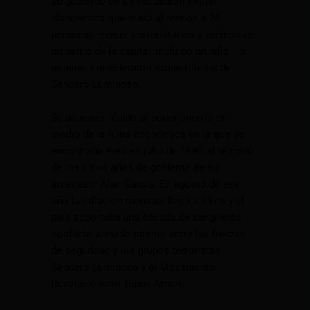
su gobierno de un escuadrón militar
clandestino que mató al menos a 25
personas —entre universitarios y vecinos de
un barrio de la capital, incluido un niño— a
quienes consideraron exguerrilleros de
Sendero Luminoso.
Su ascenso rápido al poder ocurrió en
medio de la ruina económica en la que se
encontraba Perú en julio de 1990, al término
de los cinco años de gobierno de su
antecesor Alan García. En agosto de ese
año la inflación mensual llegó a 397% y el
país soportaba una década de sangriento
conflicto armado interno entre las fuerzas
de seguridad y los grupos terroristas
Sendero Luminoso y el Movimiento
Revolucionario Túpac Amaru.