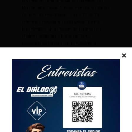
japonés en Lima tomada por rebeldes del
Movimiento Túpac Amaru. Ese día, soldados
del ejército rescataron vivos a 72 de 73
rehenes y ejecutaron extrajudicialmente a
los rebeldes. Una imagen de Fujimori en
chaleco antibalas y botas militares,
paseando victorioso por la residencia
liberada, recorrió el mundo.
De acuerdo con diversos estudiosos,
Fujimori inauguró un nuevo tipo de
autoritarismo en la región: gobernó con un
régimen autoritario de fachada democrática
y gran respaldo popular.
Desde las sombras, su jefe de espías
Vladimiro Montesinos —exabogado de
narcos y oficial expulsado del ejército—
dirigió un sistema de inteligencia que,