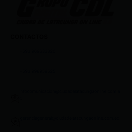
CONTACTOS
+593 969633820
+593 998959525
infocomunicacion@ciudadelatacungaonline.com.e
c
gerenciageneral@ciudadelatacungaonline.com.ec