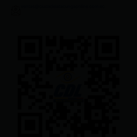
ventas@ciudadelatacungaonline.com.ec