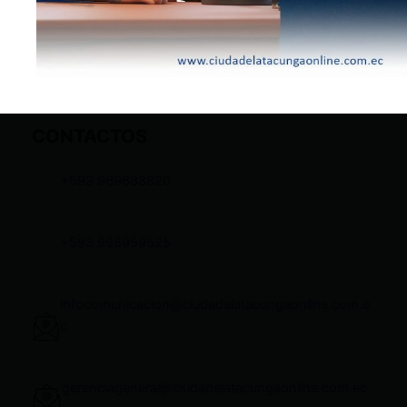
CONTACTOS
+593 969633820
+593 998959525
infocomunicacion@ciudadelatacungaonline.com.e
c
gerenciageneral@ciudadelatacungaonline.com.ec