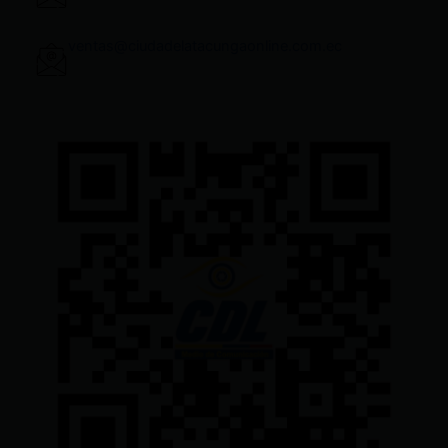
ventas@ciudadelatacungaonline.com.ec