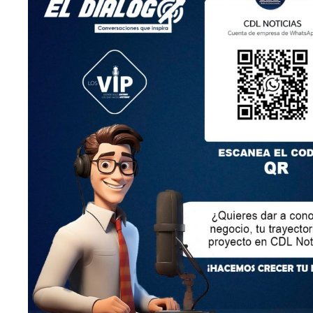
LEY ORGÁNICA DE COMUNICACIÓN
SEGÚN EL ART. 60 DE LA LEY ORGÁNICA DE
COMUNICACIÓN, LOS CONTENIDOS SE IDENTIFICAN
Y CLASIFICAN EN: (I), INFORMATIVOS; (O), DE
OPINIÓN; (F),
FORMATIVOS/EDUCATIVOS/CULTURALES; (E),
ENTRETENIMIENTO; Y (D), DEPORTIVOS.