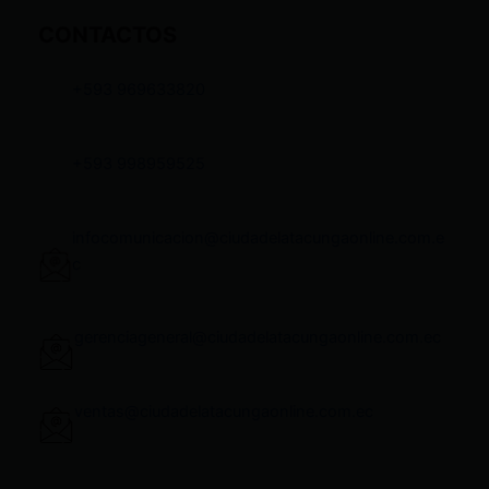
CONTACTOS
+593 969633820
+593 998959525
infocomunicacion@ciudadelatacungaonline.com.e
c
gerenciageneral@ciudadelatacungaonline.com.ec
ventas@ciudadelatacungaonline.com.ec