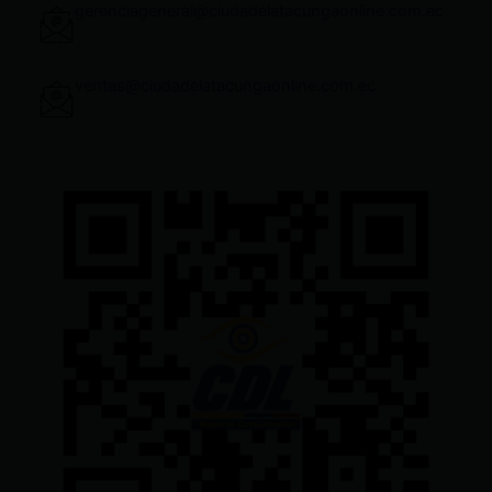
gerenciageneral@ciudadelatacungaonline.com.ec
ventas@ciudadelatacungaonline.com.ec