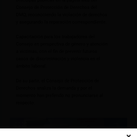
Disculpas públicas en la página web del
Consejo de Protección de Derechos del
DMQ, reconociendo la violación de derechos
y asegurando la reparación correspondiente.
Capacitación para los trabajadores del
Consejo en perspectiva de género y atención
a víctimas, con el fin de prevenir futuros
casos de discriminación y violencia en el
ámbito laboral.
De su parte, el Consejo de Protección de
Derechos analiza la demanda y por el
momento han preferido no pronunciarse al
respecto.