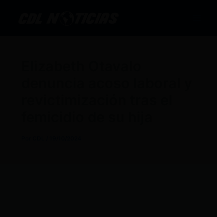
Ir
al
contenido
Elizabeth Otavalo
denuncia acoso laboral y
revictimización tras el
femicidio de su hija
Por
CDL
/
19/10/2024