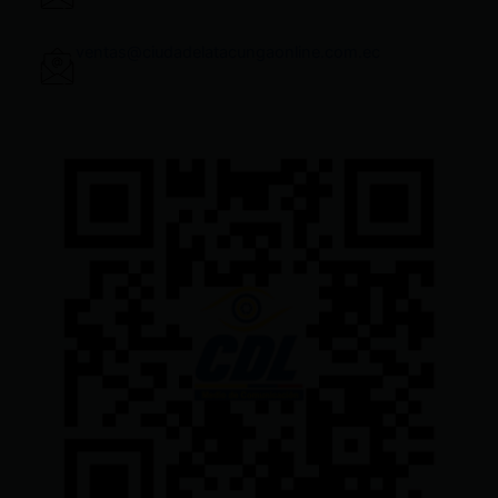
ventas@ciudadelatacungaonline.com.ec