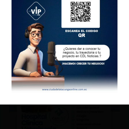
La asambleísta de ADN presentó la
acusación luego de que el alcalde de
Guayaquil le dijera «niña vaga» y «vocera
turra» del Gobierno Nacional. La audiencia
por este caso se llevará a cabo el 20 de
septiembre.