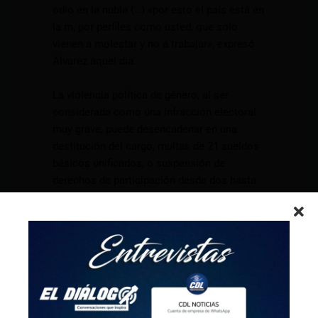
odio en la nubla (…) «por esto el país está en
la m, por perfiles como usted, que solo
vienen a molestar y no a trabajar», expresó
Álvarez aquel día.
La violencia política de género, al ser
considerada como una infracción electoral
muy grave, puede desencadenar en una
destitución del cargo, multas de 21 sueldos
básicos unificados, o suspensión de
derechos de participación desde dos hasta
cuatro años.
Esto significó que sea la segunda denuncia
admitida contra Álvarez por esta causal,
pues esta semana también se tramitó la
querella interpuesta por la legisladora Lucía
Jaramillo.