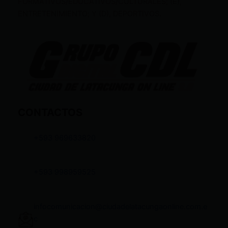
FORMATIVOS/EDUCATIVOS/CULTURALES; (E),
ENTRETENIMIENTO; Y (D), DEPORTIVOS.
CONTACTOS
+593 969633820
+593 998959525
infocomunicacion@ciudadelatacungaonline.com.e
c