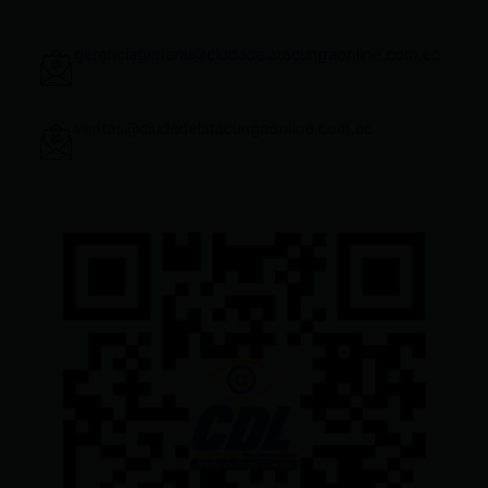
gerenciageneral@ciudadelatacungaonline.com.ec
ventas@ciudadelatacungaonline.com.ec