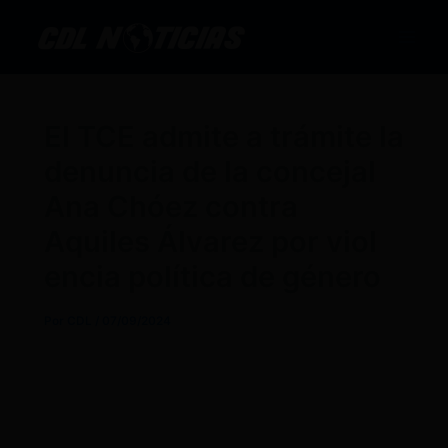
Ir
al
contenido
El TCE admite a trámite la
denuncia de la concejal
Ana Chóez contra
Aquiles Álvarez por viol
encia política de género
Por
CDL
/
07/09/2024