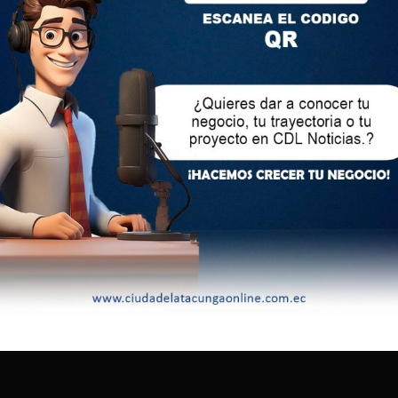
cuatoriano están los platos mexicanos y brasileños como el
vamente.
anó al encebollado, nuestra sopa estrella de la región Costa
e plato es un caldo en el que el principal ingrediente es el
a y cebolla.
adicional fanesca. Es una sopa a base de granos, que se
ente en Semana Santa.
e Paraguay con su sopa Bori-bori, seguido de los platos de
 el Soto Betawi.