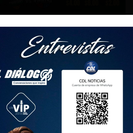
s es el mejor puntuado
raguay se encuentran entre los destacados de la lista de
es sopas del mundo. Este año, el delicioso locro de papa
 emblemático encebollado.
riencial de viaje determinar las mejores comidas
ís. Para realizar la lista de las mejores sopas del mundo, el
 de sus miles de usuarios.
arios que formaron la base para ordenar la lista de las
 locro de papa fue el ganador en Ecuador con 4,4 puntos.
 August 11, 2024
cebollado:
 el puesto 40 de las 100 mejores sopas. Se trata de una
más de papa, queso, leche y se come con aguacate.