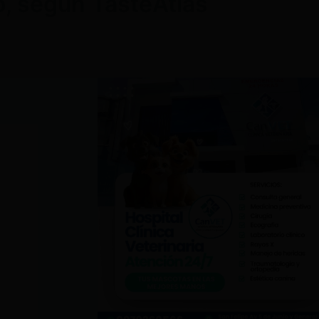
o, según TasteAtlas