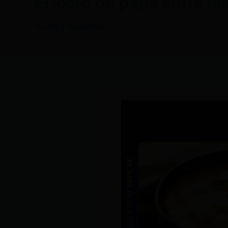
El locro de papa entre l
Por
CDL
/
12/08/2024