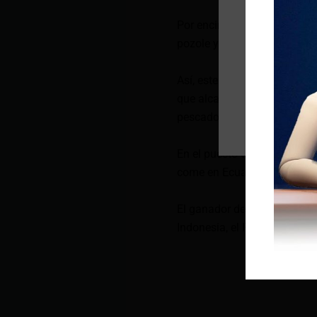
Por encima de este manjar e
pozole y el tacacá, respecti
Así, este 2024, el locro le g
que alcanzó el puesto 62. Est
pescado Albacora, lleva yuc
En el puesto 63 quedó la tr
come en Ecuador especialm
El ganador de TasteAtlas fu
Indonesia, el Rawon y luego