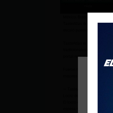
del mundo; el locro de papa
México, Brasil, Ecuador y Pa
TasteAtlas de las 100 mejor
escaló puestos y le ganó al
TasteAtlas es una guía expe
tradicionales de todos los pa
portal recogió la valoración
Fueron más de 20.000 coment
mejores sopas del mundo. El
— TasteAtlas (@TasteAtlas)
Locro de papa le ganó al en
El locro de papa se ubicó en
espesa sopa que lleva, ade