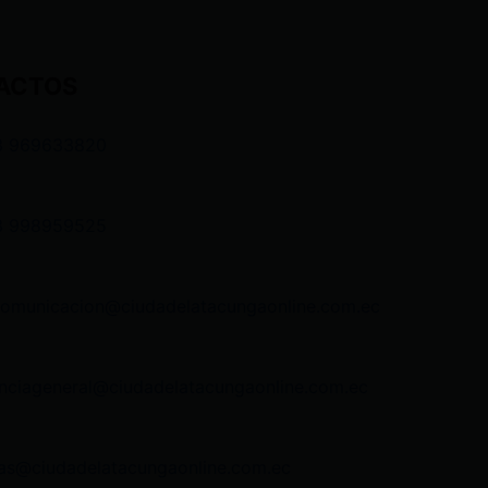
ACTOS
3 969633820
3 998959525
comunicacion@ciudadelatacungaonline.com.ec
nciageneral@ciudadelatacungaonline.com.ec
as@ciudadelatacungaonline.com.ec