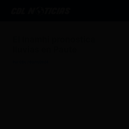
Ir
al
contenido
El Inamhi pronostica
lluvias en Paute
Por
CDL
/
03/11/2024