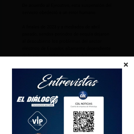
De acuerdo al Ejecutivo, esta suspensión del
servicio obedeció a un error humano.
A finales de 2023 y a mediados de abril
pasado, sendos periodos de sequía dejaron
al descubierto los problemas del sector
eléctrico de Ecuador, altamente dependiente
de la energía hidroeléctrica y del suministro
procedente de Colombia, lo que causó
apagones y racionamientos de electricidad
programados de hasta trece horas de
duración en algunos puntos del país.
Tras esta situación, el presidente de la
República, Daniel Noboa, declaró en agosto
la emergencia en el sector eléctrico para
acelerar la contratación de más fuentes de
energía.