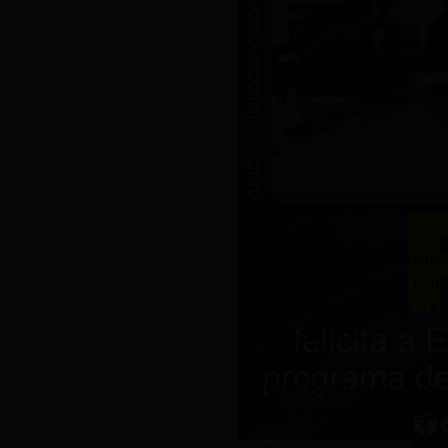
«Espero que nuestra asociaci
Georgieva, directora del Fon
el ministro de Economía y Fi
octubre del 2024.
La reunión que se dio en la 
revisar el programa de desem