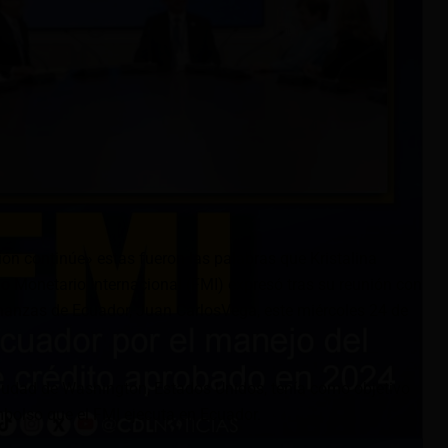
ón continúe» estas fueron las palabras que Kristalina
do Monetario Internacional (FMI) expresó tras su reunión con
nanzas de Ecuador, Juan CarlosVega, este miércoles 24 de
ciudad de Washington, Estados Unidos, tenía como objetivo
bolso que el FMI ejecuta en Ecuador.