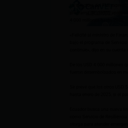
La directora del FMI expresó 
programa de crédito aproba
4 000 millones hasta 2028.
«Felicité al ministro de Fina
bajo el programa de Servici
continúe», dijo en su cuenta 
De los USD 4 000 millones q
fueron desembolsados en m
Se prevé que los otros USD 
hasta enero de 2025, si el pa
Ecuador busca una nueva lín
como Servicio de Resiliencia 
otorga para atender emergenc