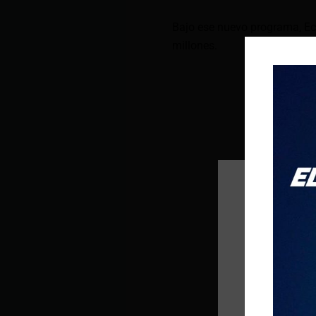
Bajo ese nuevo programa, Ec
millones.