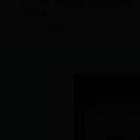
El FMI felicita a Ecuado
2024
Por
CDL
/
24/10/2024