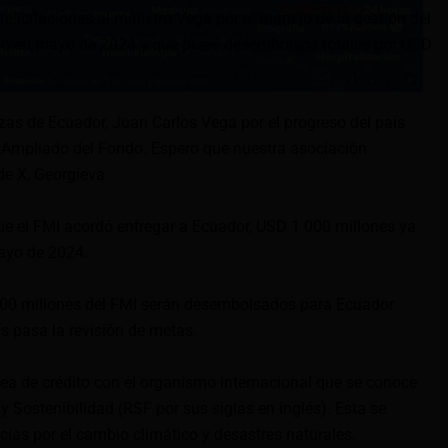
felicitaciones al ministro Vega por el manejo de la gestión del
do en mayo de 2024 y que prevé desembolsos totales por USD
nzas de Ecuador, Juan Carlos Vega por el progreso del país
o Ampliado del Fondo. Espero que nuestra asociación
de X, Georgieva.
ue el FMI acordó entregar a Ecuador, USD 1 000 millones ya
ayo de 2024.
500 millones del FMI serán desembolsados para Ecuador
ís pasa la revisión de metas.
ea de crédito con el organismo internacional que se conoce
y Sostenibilidad (RSF por sus siglas en inglés). Esta se
ias por el cambio climático y desastres naturales.