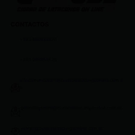
CONTACTOS
+593 969633820
+593 998959525
infocomunicacion@ciudadelatacungaonline.com.e
c
gerenciageneral@ciudadelatacungaonline.com.ec
ventas@ciudadelatacungaonline.com.ec