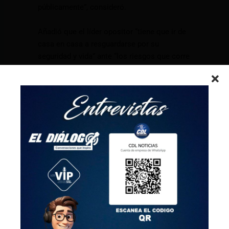
públicamente”, consideró.
Añadió que el líder opositor “tiene que ir de
casa en casa a resguardarse por su
seguridad y vida” ante “los riesgos que corre
su vida y seguridad personal”.
La Fiscalía señala a González Urrutia de
“usurpación de funciones”, “forjamiento de
documento público”, “instigación a la
desobediencia de leyes”, “conspiración”,
“sabotaje a daños de sistemas y asociación
(para delinquir)”. EFE