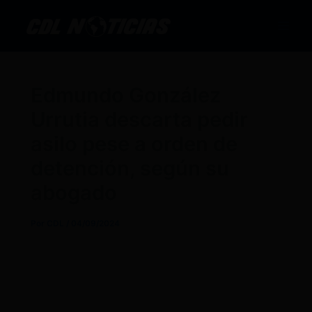
Ir
al
contenido
Edmundo González
Urrutia descarta pedir
asilo pese a orden de
detención, según su
abogado
Por
CDL
/
04/09/2024