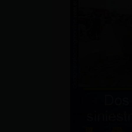
La mañana del viernes 18 de o
siniestro de tránsito en el s
de Cotopaxi. Inmediatamente,
desplegó recursos especiali