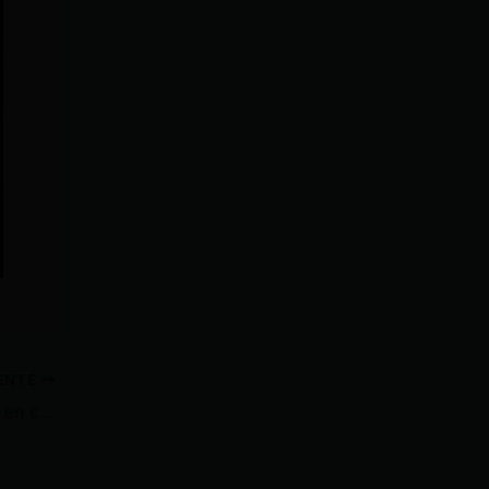
IENTE
Las promesas de Daniel Noboa en cadena nacional podría perjudicar su nueva candidatura, señalan analistas