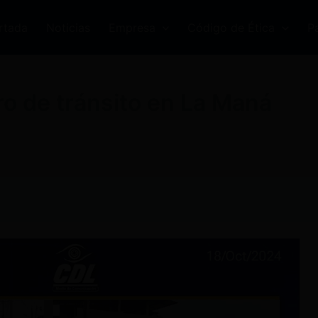
rtada
Noticias
Empresa
Código de Ética
P
tro de tránsito en La Maná