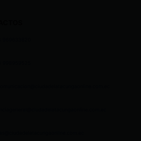
ACTOS
3 969633820
3 998959525
comunicacion@ciudadelatacungaonline.com.ec
nciageneral@ciudadelatacungaonline.com.ec
as@ciudadelatacungaonline.com.ec