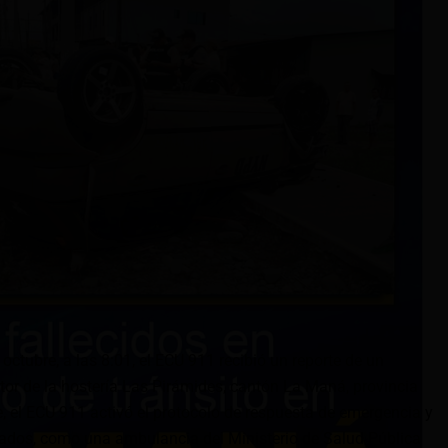
ctubre, a las 8:01, el ECU 911 recibió un reporte de un
ector de la hostería Las Pirámides, cantón La Maná, provincia
 el ECU 911 activó el protocolo de respuesta de emergencia y
zados, como una ambulancia del Ministerio de Salud Pública