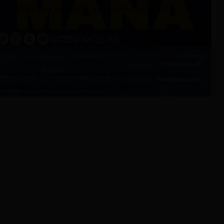
licía Nacional y un equipo de rescate del Cuerpo de
ron dos fallecidos en el lugar del incidente.
n automóvil y una motocicleta volcados sobre la vía, las
erminarán las causas basales del percance.