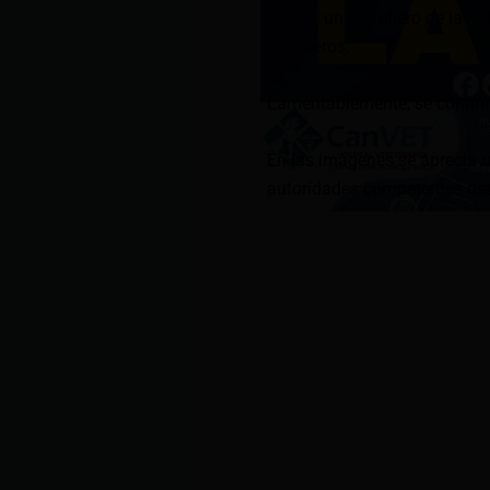
(MSP), un patrullero de la Po
Bomberos.
Lamentablemente, se confirma
En las imágenes se aprecia u
autoridades competentes det