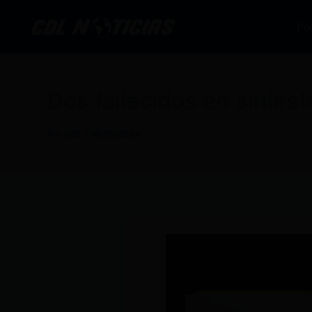
Ir
al
Po
contenido
Dos fallecidos en sinies
Por
CDL
/
18/10/2024