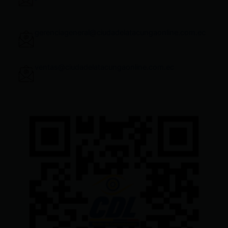
gerenciageneral@ciudadelatacungaonline.com.ec
ventas@ciudadelatacungaonline.com.ec