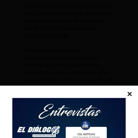
Finalmente, el ministro de Gobierno, Arturo
Félix, ofreció todo el respaldo del Gobierno
para asistir al Municipio de Quito ante la
serie de incendios forestales que se
desataron este martes.
Se busca a los responsables
Félix dijo que ante el «ataque» que ha
sufrido la capital del país, el Gobierno
brindará todo su apoyo al Municipio de la
ciudad, al tiempo que hizo un nuevo llamado
para que la ciudadanía ayude a localizar a
los responsables de los flagelos.
Una sucesión de incendios similares
ocurridos días atrás en Quito,
aparentemente provocados
deliberadamente, llevó a la detención de dos