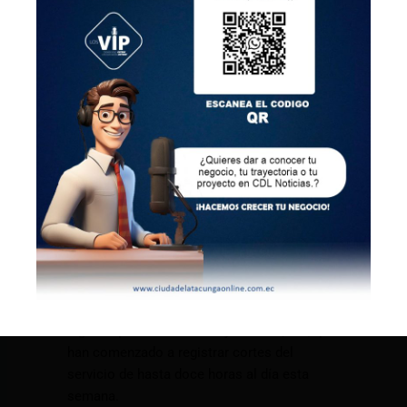
personas que fueron enviadas a prisión
preventiva.
El Gobierno nacional ha suspendido para la
noche de este martes los cortes de
electricidad que estaban programados en
Quito como parte de los racionamientos
que comenzaron a darse desde la semana
pasada, producto de la grave sequía que
impide operar con normalidad las
principales centrales hidroeléctricas del
país.
La sequía también ha comenzado a causar
problemas de suministro del agua en
algunas partes del centro y sur de Quito, que
han comenzado a registrar cortes del
servicio de hasta doce horas al día esta
semana.