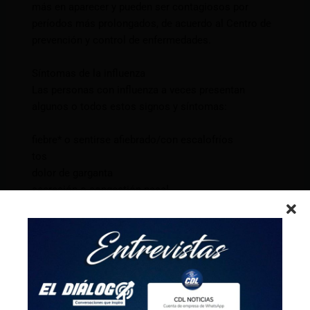
más en aparecer y pueden ser contagiosos por
períodos más prolongados, de acuerdo al Centro de
prevención y control de enfermedades.
Síntomas de la influenza
Las personas con influenza a veces presentan
algunos o todos estos signos y síntomas:
fiebre* o sentirse afiebrado/con escalofríos
tos
dolor de garganta
secreción o congestión nasal
dolores musculares o corporales
dolores de cabeza
fatiga (cansancio)
algunas personas pueden tener vómitos y diarrea,
aunque esto es más común en los niños que en los
adultos