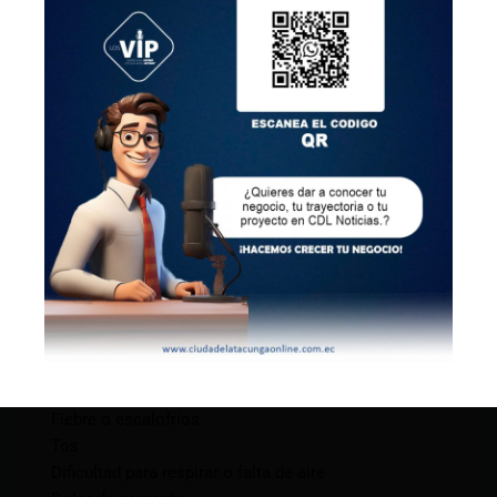
Es importante aclarar que no todas las personas con
influenza tendrán fiebre.
Mientras que con COVID-19, una persona puede
tener síntomas en cualquier momento dentro de un
período de entre dos y cinco días, y hasta 14 días
después de la infección.
Síntomas del COVID-19
Los síntomas pueden cambiar con las nuevas
variantes de COVID-19 y pueden variar según el
estado de vacunación. Los síntomas posibles
incluyen:
Fiebre o escalofríos
Tos
Dificultad para respirar o falta de aire