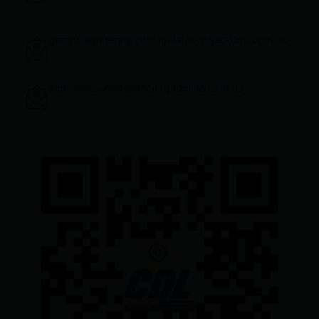
gerenciageneral@ciudadelatacungaonline.com.ec
ventas@ciudadelatacungaonline.com.ec