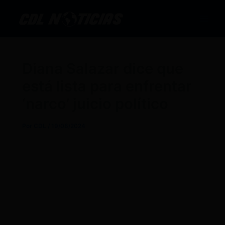
Ir
al
contenido
Diana Salazar dice que
está lista para enfrentar
‘narco’ juicio político
Por
CDL
/
19/08/2024