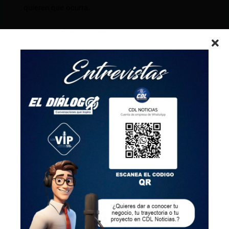
quieren que ocurra.
Respuesta de la Asamblea
Tras notificar que recibió un oficio presentado por
Salazar este lunes, la Asamblea Nacional informó
que procederá a convocar una Sesión del Consejo
de Administración Legislativa para conocer y
resolver sobre el pedido de reactivación del juicio
político en su contra.