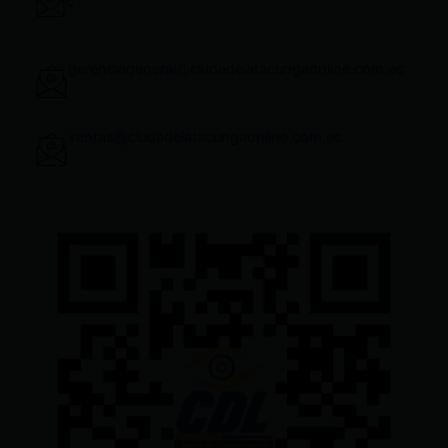
c
gerenciageneral@ciudadelatacungaonline.com.ec
ventas@ciudadelatacungaonline.com.ec