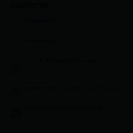
CONTACTOS
+593 969633820
+593 998959525
infocomunicacion@ciudadelatacungaonline.com.e
c
gerenciageneral@ciudadelatacungaonline.com.ec
ventas@ciudadelatacungaonline.com.ec