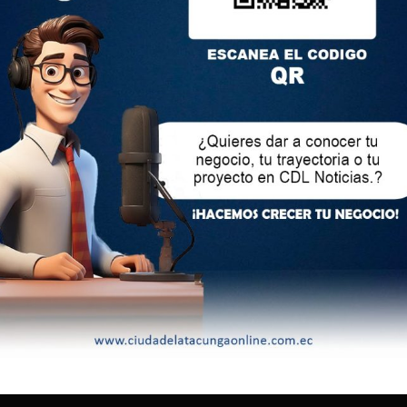
olicial BAC, logró la aprehensión de cuatro individuos que
integridad de nuestros servidores policiales.
ercatarse de la presencia de la Policía Nacional se dieron a
cución ininterrumpida donde los presuntos delincuentes
go, por lo que la Policía respondió al mismo haciendo uso
uerza para neutralizar la amenaza.
os hoy aprehendidos procedieron a golpear las motocicletas de
n el vehículo antes mencionado, de esta forma se logró la
 de Darwin Fabricio D. 25 años, Anthony Omar P. S. 23 años,
Ricardo José C. 33 años todos de nacionalidad ecuatoriana,
 penales, quienes serían parte del grupo delictivo denominado