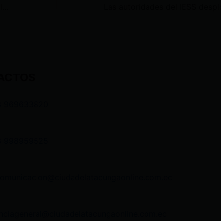
Daniel Noboa suspende la venta del avión presidencial
ACTOS
3 969633820
3 998959525
comunicacion@ciudadelatacungaonline.com.ec
nciageneral@ciudadelatacungaonline.com.ec