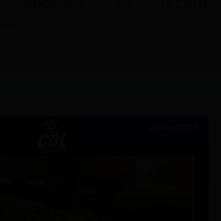
 Lobos a t e n t a r o n contra
ito