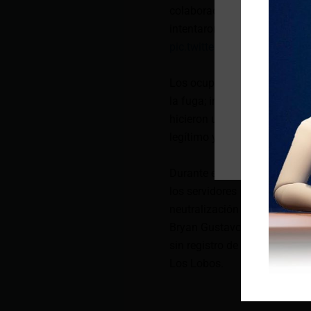
colaboración con la Unidad P
intentaron atentar contra la 
pic.twitter.com/kUJtX8OgJM
Los ocupantes del mismo al p
la fuga; iniciando una perse
hicieron uso de armas de fue
legítimo y progresivo de la f
Durante el intento de fuga l
los servidores policiales, co
neutralización y aprehensión
Bryan Gustavo S. 27 años y 
sin registro de antecedentes
Los Lobos.