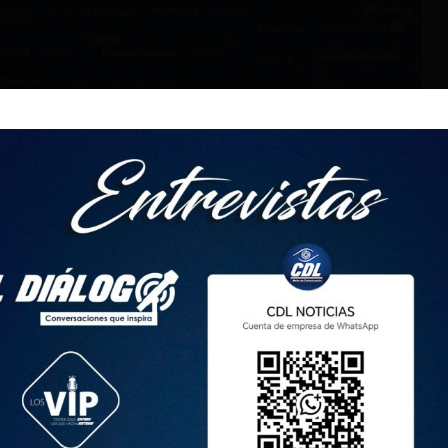
nales.
bos atentaron contra policías en el túnel de San Roque, centro
 del GOM y la unidad especial UNBAC, aprehendieron a 4
n contra la humanidad de servidores Policiales durante una
e San Roque, este 27 de septiembre del 2024.
da en el ECU 911 se reportó la presencia de un vehículo
n el sector de San Roque.
secución, en el sector de San roque
#UIO
, @PoliciaEcuador en