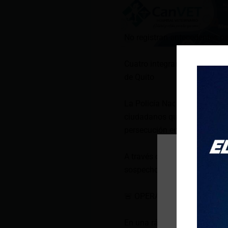
No registran antecedentes pe
Cuatro integrantes de Los Lo
de Quito
La Policía Nacional a través
ciudadanos quienes atentaro
persecución en los túneles d
A través de una alerta recibi
sospechoso que transitaba e
🚨
OPERATIVO EXITOSO
🚔
En una rápida y efectiva per