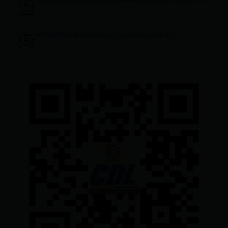
gerenciageneral@ciudadelatacungaonline.com.ec
ventas@ciudadelatacungaonline.com.ec