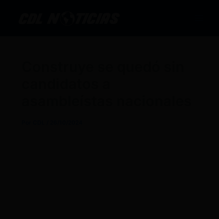
Ir
al
contenido
Construye se quedó sin
candidatos a
asambleístas nacionales
Por
CDL
/
26/10/2024