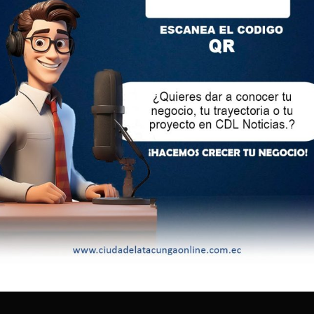
or la espalda y cuello y la arrastra hasta el asiento posterior
uja y cierra la puerta para evitar que escape.
anca sin percatarse que uno de los hombres todavía no se
tras corría, un grupo de ciudadanos salió a ayudar a la mujer,
irse y huyeron del lugar.
bjeto contra el vehículo, pero no pudieron evitar que la
aron a la Policía y horas después la mujer fue rescatada en