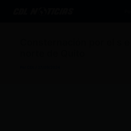
Ir
al
Po
contenido
Consternación por el s e 
norte de Quito
Por
CDL
/
27/09/2024