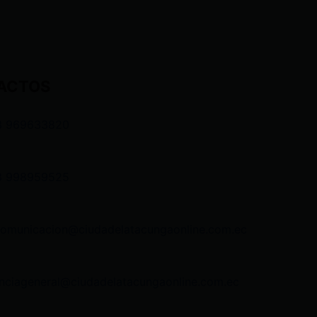
ACTOS
3 969633820
3 998959525
comunicacion@ciudadelatacungaonline.com.ec
nciageneral@ciudadelatacungaonline.com.ec