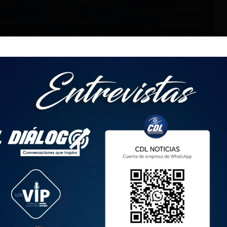
nseguridad. Ahora una mujer fue víctima de secuestro la noche
asas, al norte de la capital. El momento quedó registrado en
 sociales. Los usuarios manifestaron su consternación y
ue cerca de las 20:00 del jueves, un vehículo sin placas
n las calles Selva Alegre y Domingo Espinar, norte de la
 bajaron del auto y la obligaron con forcejeos a subirse. La
 pese a que alertó a sus vecinos los secuestradores lograron
or sujetos que la engañaron con una supuesta entrega de
Ruiz de Castilla y Aldana, en el sector de La América y Las