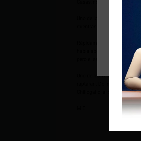
Casas, norte de la capital.
Uno de los raptores, la toma p
mientras su cómplice los emp
Rápidamente, el vehículo arr
había abordado el auto. Mien
pero el secuestrador pudo sub
Uno de los vecinos lanzó un o
raptaran. De inmediato, alert
Chillogallo, al sur de Quito.
M.E