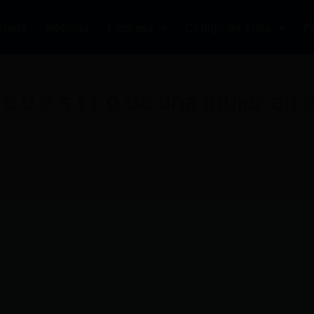
rtada
Noticias
Empresa
Código de Ética
P
c u e s t r o de una mujer en 