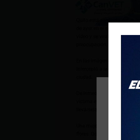
Quito está asediada por la i
de ayer en el sector de Las C
video y se viralizó en redes
preocupación.
En las imágenes se observa q
interceptó a una ciudadana e
ciudad.
De inmediato, dos hombres se
víctima empezó a gritar, pero
llevársela.
Una mujer fue secuestrada p
flores. Ocurrió en las calles 