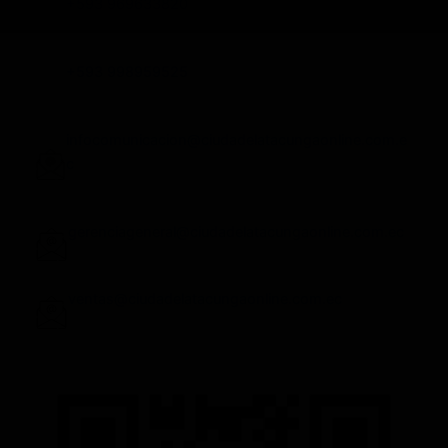
+593 969633820
+593 998959525
infocomunicacion@ciudadelatacungaonline.com.e
c
gerenciageneral@ciudadelatacungaonline.com.ec
ventas@ciudadelatacungaonline.com.ec