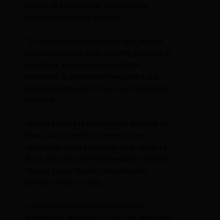
Policía de Ecuador tras irrumpir en la
embajada mexicana en Quito.
“Sí, lo dije desde la campaña (que pedía el
salvonducto para Glas). Cuando ganamos la
elección y ahora como presidenta»,
respondió la gobernante mexicana a una
pregunta sobre ese tema en su conferencia
matutina.
México solicitó la autorización de salida de
Glas, quien cumple su sentencia por
asociación ilícita y cohecho en la cárcel La
Roca, después que el exmandatario Andrés
Manuel López Obrador otorgara asilo
político en favor a Glas.
La intrusión en el edificio consular y
diplomático derivó en un cruce de demandas