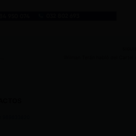
SIGU
Un guardia, que fue baleado durante asalto a vehículo blindado en Quevedo, fa lle ció
ACTOS
3 969633820