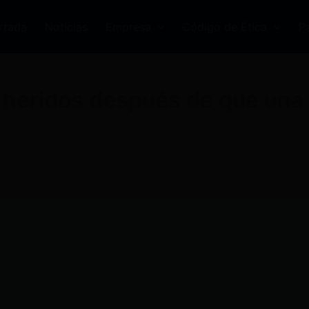
rtada
Noticias
Empresa
Código de Ética
P
ro heridos después de que una