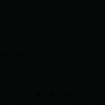
3 998959525
comunicacion@ciudadelatacungaonline.com.ec
nciageneral@ciudadelatacungaonline.com.ec
as@ciudadelatacungaonline.com.ec
 de Latacunga On Line). S.A . Queda prohibida la reprodu