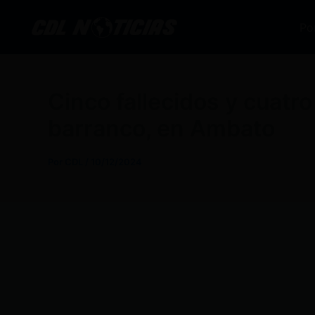
Ir
al
Po
contenido
Cinco fallecidos y cuat
barranco, en Ambato
Por
CDL
/
10/12/2024