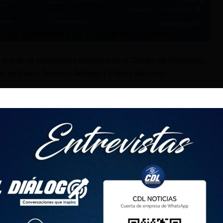
ahuín colaboraron para el rescate de los heridos.
 que en la emergencia colaboraron el Cuerpo de Bomberos
io de Salud, Tránsito Ambato y Policía Nacional.