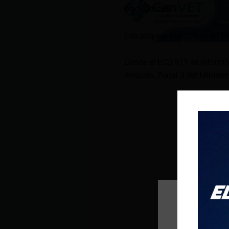
profundidad.
Los propios habitantes de Pil
Desde el ECU 911 se informó
Ambato, Zonal 3 del Minister