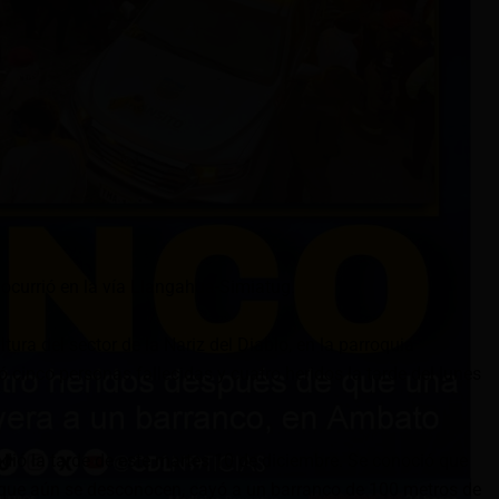
o ocurrió en la vía Llangahua-Simiatug.
altura del sector de la Nariz del Diablo, en la parroquia
 cinco personas fallecidas y cuatro heridos la tarde del lunes
ndió la tarde de este martes 10 de diciembre. Se conoció que
que aún se desconocen, cayó a un barranco de 100 metros de