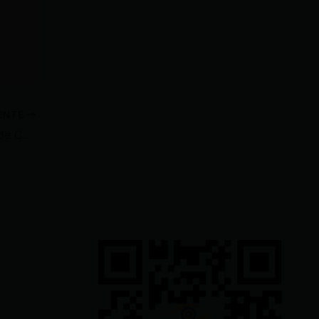
IENTE
Wilman Terán habló del Cartel de Carondelet y de cómo llegó a la Presidencia de la Judicatura