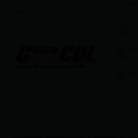
+59
(O), DE OPINIÓN; (F),
FORMATIVOS/EDUCATIVOS/CULTURA
LES; (E), ENTRETENIMIENTO; Y (D),
info
DEPORTIVOS.
gere
vent
© Derechos reservados 2025 GrupoDigital CDL (Ciudad