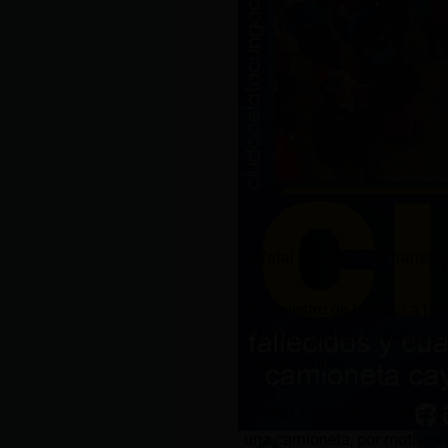
El fatal accidente de tránsit
Un siniestro de tránsito a la 
Pilahuín, cantón Ambato, dejó
9 de diciembre.
El fatal suceso recién trasce
una camioneta, por motivos 