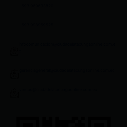
+593 969633820
+593 998959525
infocomunicacion@ciudadelatacungaonline.com.e
c
gerenciageneral@ciudadelatacungaonline.com.ec
ventas@ciudadelatacungaonline.com.ec