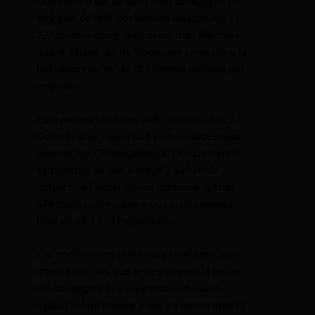
Con corte a las 06:00 el nivel de agua en el
embalse de la hidroeléctrica alcanzó los 1
227 metros sobre el nivel del mar. Mientras
que el caudal del río Coca, que abastece a la
hidroeléctrica es de 282 metros cúbicos por
segundo.
Este martes la central hidroeléctrica Coca
Codo Sinclair opera con seis unidades para
generar los 790 megavatios. El incremento
es positivo, ya que entre el 1 y el 26 de
octubre, la hidroeléctrica generaba apenas
576 megavatios, pese a que su capacidad
total es de 1 500 megavatios.
Las condiciones climáticas en el lugar y las
intensas lluvias que se registraron la noche
del domingo y lunes, permitieron que el
caudal del río mejore y que se incremente la