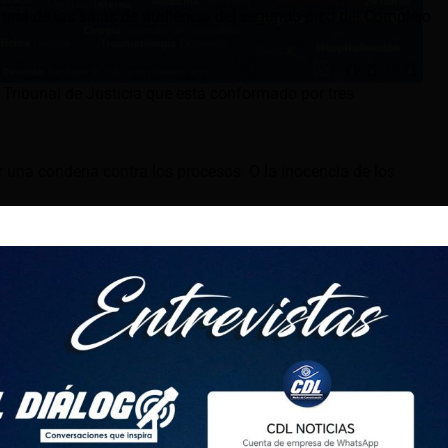
n una de las salas de audiencia del segundo piso del Complejo
 Tribunal de Justicia que está conformado por tres
r una condena contra los procesos. O la inocencia de los
lternativas a la prisión preventiva. Llegó a estar recluido en
l, pero salió de ahí para defenderse en libertad tras pagar