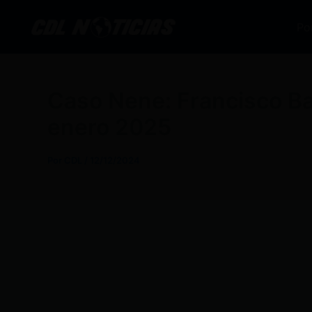
Ir
al
Po
contenido
Caso Nene: Francisco Barr
enero 2025
Por
CDL
/
12/12/2024