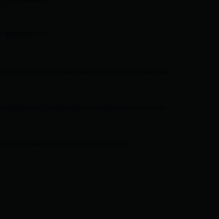
3 998959525
comunicacion@ciudadelatacungaonline.com.ec
nciageneral@ciudadelatacungaonline.com.ec
as@ciudadelatacungaonline.com.ec