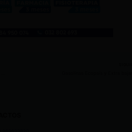
SIGU
Asamblea pide a Daniel Noboa que detenga la construcción de la cárcel de máxima seguridad en Archidona
ACTOS
3 969633820