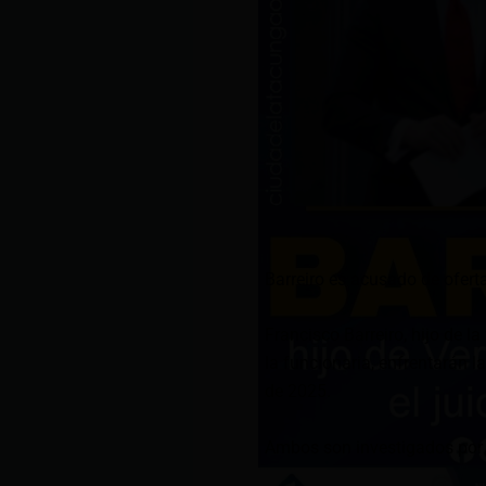
Barreiro es acusado de oferta
Francisco Barreiro, hijo de l
la funcionaria, enfrentarán l
de 2025.
Ambos son investigados por el