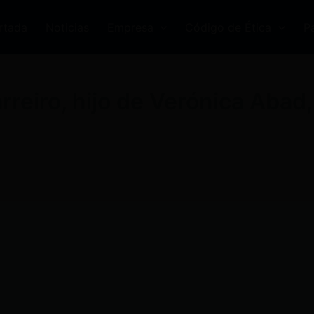
rtada
Noticias
Empresa
Código de Ética
P
eiro, hijo de Verónica Abad, 