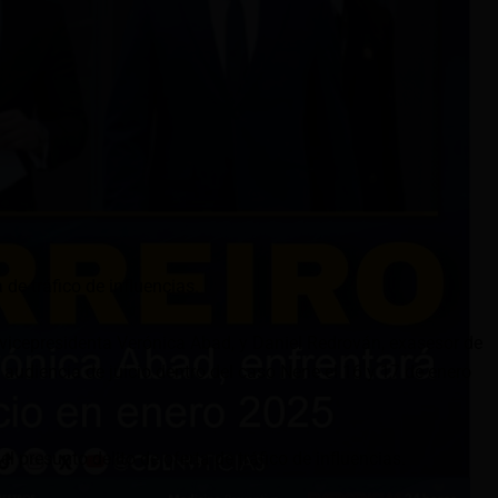
 de tráfico de influencias.
a vicepresidenta Verónica Abad, y Daniel Redrován, exasesor de
a audiencia de juicio dentro del caso Nene el 16 y 17 de enero
 presunto delito de oferta de tráfico de influencias.