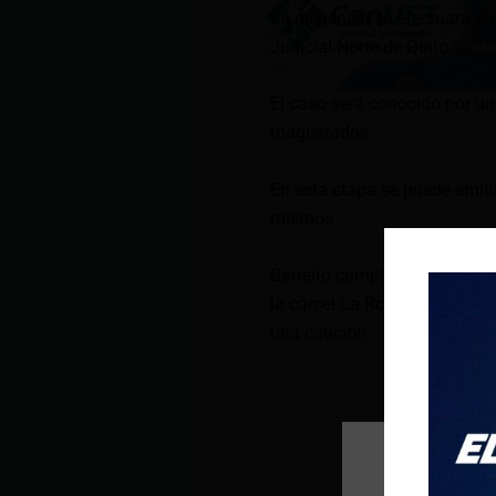
La diligencia se efectuará e
Judicial Norte de Quito.
El caso será conocido por un
magistrados.
En esta etapa se puede emiti
mismos.
Barreiro cumple con medidas a
la cárcel La Roca de Guayaqui
una caución.