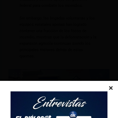
federal para combatir los incendios.
Sin embargo, las brigadas voluntarias y los
equipos estatales apenas han logrado
contener una fracción de los focos de
incendio, mientras que la deforestación y la
expansión agrícola continúan siendo los
principales motores detrás de estas
quemas.