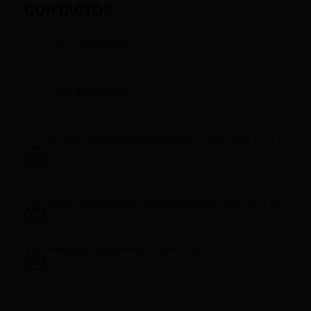
CONTACTOS
+593 969633820
+593 998959525
infocomunicacion@ciudadelatacungaonline.com.e
c
gerenciageneral@ciudadelatacungaonline.com.ec
ventas@ciudadelatacungaonline.com.ec