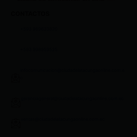
CONTACTOS
+593 969633820
+593 998959525
infocomunicacion@ciudadelatacungaonline.com.e
c
gerenciageneral@ciudadelatacungaonline.com.ec
ventas@ciudadelatacungaonline.com.ec