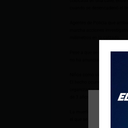
colocada en una calle, entre 
cuando se desencadenó el tir
Agentes de Policía que arriba
marcha acciones investigativ
milímetros en la calzada.
Pese a que se realizó un patru
no ha anunciado la detenció
Niños como víctimas de ase
El hecho ocurre un día despu
organizados asesinaron a un
de 3 años en la provincia de 
La muerte del bebé se dio c
el que se movilizaba su pad