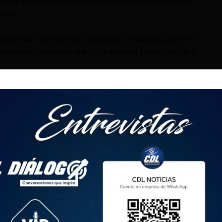
varias viviendas, en donde habrían estado los asistentes
oteo.
ron al sitio en el que se celebraba la fiesta para poner en
as encontraron doce indicios balísticos de un arma de 9
llaje por la zona, hasta las 19h50 de este viernes, la Policía
n de al menos una persona implicada en el hecho violento.
sinatos
és de que sujetos que la Policía vincula a grupos armados
a bebé de 11 meses en la provincia de Manabí y a una niña
El Oro.
uando hombres armados dispararon en contra del vehículo en
re, causando también que muriera.