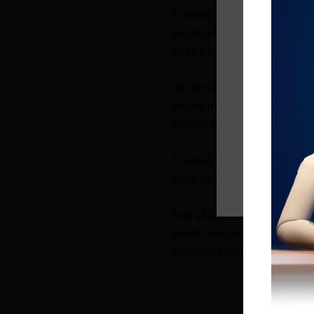
El hecho violento ocurrió en 
del crimen quedó el auto en 
rotas e impactos de bala.
Por otro lado, en el cantón H
de una motocicleta dispararo
las dos víctimas mortales d
A lo largo del 2024, el Minis
edad, una cifra 14% mayor a 
Este año, la violencia en Ec
de 650 víctimas de muertes v
asesinada cada hora.