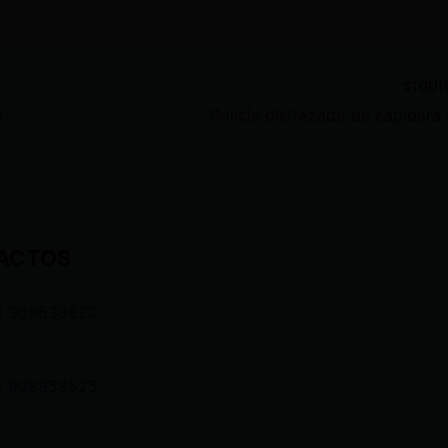
SIGU
Bukele anuncia captura de presuntos narcos ecuatorianos con un millonario cargamento de coc aína en altamar
ACTOS
3 969633820
3 998959525