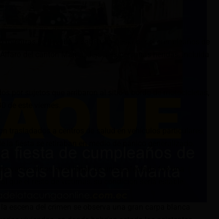
 mientras se llevaba a cabo una fiesta por el cumpleaños de
 Alfaro del cantón Manta, dejó seis personas heridas, incluida
s por sujetos que arribaron al sitio a bordo de motocicletas,
 de este viernes.
n trasladados a centros de salud en vehículos particulares,
e la fiesta se retiraban en medio de pánico generalizado.
ía varios niños en el lugar. La única afectada fue una
al que el resto de víctimas, su condición sería estable.
 la escena del crimen se observa una gran carpa blanca