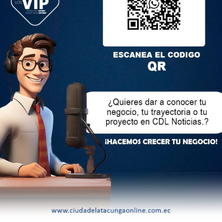
la parroquia Leonidas Plaza, en el cantón Sucre. En la escena
el que se movilizaban las víctimas, que tenía sus ventanas
uaquillas, en la provincia de El Oro, sujetos armados a bordo
n contra dos adultos y la niña de tres años, quien fue una de
el ataque armado.
terio del Interior registró 403 muertes violentas de menores de
la del 2023.
uador no ha parado. Solo en el mes de enero se registran más
iolentas en general, lo cual representa una persona