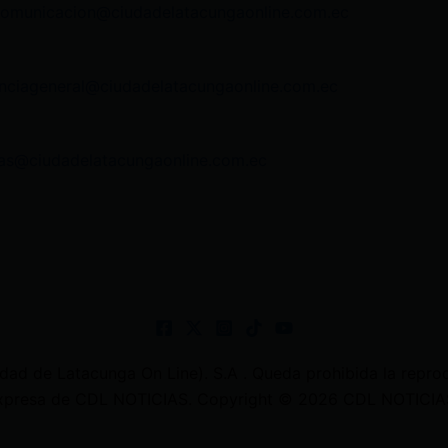
comunicacion@ciudadelatacungaonline.com.ec
nciageneral@ciudadelatacungaonline.com.ec
as@ciudadelatacungaonline.com.ec
 de Latacunga On Line). S.A . Queda prohibida la reprodu
 expresa de CDL NOTICIAS. Copyright © 2026 CDL NOTICIAS