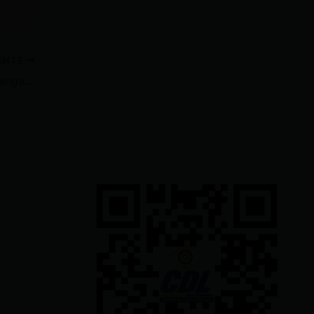
IENTE
Policía disfrazado de capibara engaña y detiene a un sospechoso por tráfico de drogas, en Perú