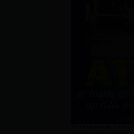
Un ataque armado perpetrado
un niño, en la parroquia Eloy
una menor de edad.
Los disparos fueron efectuado
aproximadamente a las 15h30
Los ciudadanos heridos fuero
mientras que los asistentes d
Cuando ocurrió el ataque hab
pequeña de siete años. Al igu
En fotografías que muestran