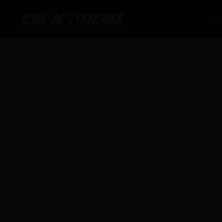
Ir
al
Po
contenido
Atacan y queman camione
Por
CDL
/
13/09/2024