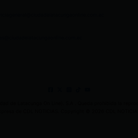
nciageneral@ciudadelatacungaonline.com.ec
as@ciudadelatacungaonline.com.ec
 de Latacunga On Line). S.A . Queda prohibida la reprodu
 expresa de CDL NOTICIAS. Copyright © 2026 CDL NOTICIAS