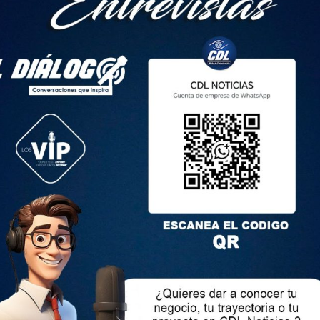
de la Comisión de Tránsito del Ecuador (CTE) fue atacada y
s 12 de septiembre de 2024. La entidad rechazó estos actos
les.
nte envuelto en llamas sobre la avenida Nicolás Lapentti.
o en que la camioneta se incineró por completo.
as autoridades competentes todo nuestro equipo de
opósito de dar con los responsables», recalcó la CTE en un
en redes sociales.
rmado sobre personas heridas. La CTE dijo que el ataque
 cargo del vehículo «se encontraban en el ejercicio de sus
na quedó completamente quemada y tuvo que ser remolcada