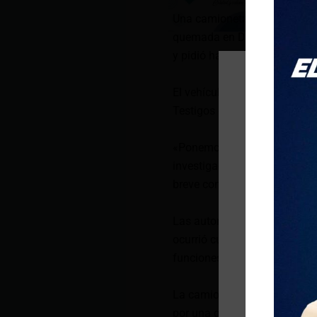
Una camioneta institucional 
quemada en Durán este jueve
y pidió hallar a los responsab
El vehículo quedó completame
Testigos grabaron el moment
«Ponemos a disposición de l
investigación con el firme pr
breve comunicado difundido 
Las autoridades no han info
ocurrió cuando los agentes a
funciones«.
La camioneta de doble cabi
por una grúa