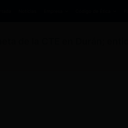
rtada
Noticias
Empresa
Código de Ética
P
ta de la CTE en Durán; enti