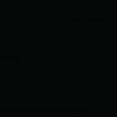
SIGU
Noboa veta parcialmente la ley de armas aprobada por la Asamblea
ACTOS
3 969633820
3 998959525
comunicacion@ciudadelatacungaonline.com.ec