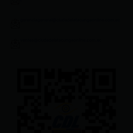
gerenciageneral@ciudadelatacungaonline.com.ec
ventas@ciudadelatacungaonline.com.ec