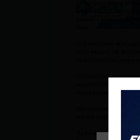
La Secretaría General de Asa
mediante el cual notificó el
Gellibert, a quien hace ape
Abad.
En la notificación de la Leg
en los artículos 146 de la Co
30 del Código Civil, porque 
En consecuencia, el Parlamen
remuneración a la Asamblea N
misma por ausencia tempora
Esto conforme a lo que estipu
que dice lo siguiente:
“La Presidenta o el Presiden