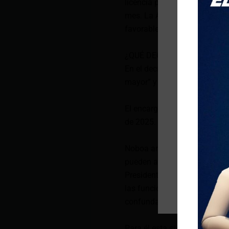
licencia para ausentarse te
mes. La Asamblea Nacional ev
favorable de la mayoría absol
¿QUÉ DECÍA EL DECRETO 50
En el decreto 500, Daniel N
mayor” y la designación en su
El encargo estaría vigente de
de 2025.
Noboa argumentó que tomó e
pueden aparecer por la perce
Presidente de la República, si
las funciones y atribuciones 
confunda con un acto proseli
Para él esta situación es de