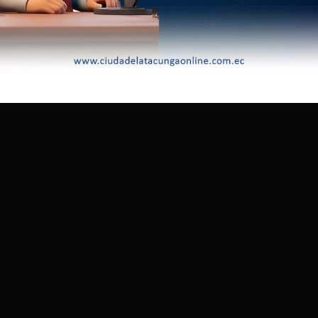
amblea que “se separen y diferencien los periodos en los que el
jerce sus funciones como tal, y los momentos en los que se
rgo para realizar actividades proselitistas”. Sin embargo, el
 argumentos no están bien sustentados