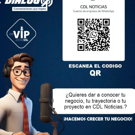
mporalmente de la Presidencia, por un período máximo de un
aluará la solicitud y podrá aceptarla o negarla con el voto
uta de sus integrantes. (…)”.
0?
oboa manifestaba su ausencia temporal con motivo de “fuerza
 cargo a Cynthia Gellibert.
sde las 17:00 del 9 de enero, hasta las 16:59 del 12 de enero
sa decisión por “los inconmensurables supuestos que
pción de cada ciudadano sobre los actos que realiza el
endo, por tanto, imprevisible e irresistible que el ejercicio de
del Presidente de la República, en cualquier evento público, se
tista y de paso a denuncias por una infracción electoral”.
 fuerza mayor y le impide ejercer sus funciones de mandatario.