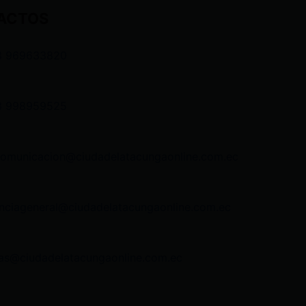
ACTOS
3 969633820
3 998959525
comunicacion@ciudadelatacungaonline.com.ec
nciageneral@ciudadelatacungaonline.com.ec
as@ciudadelatacungaonline.com.ec