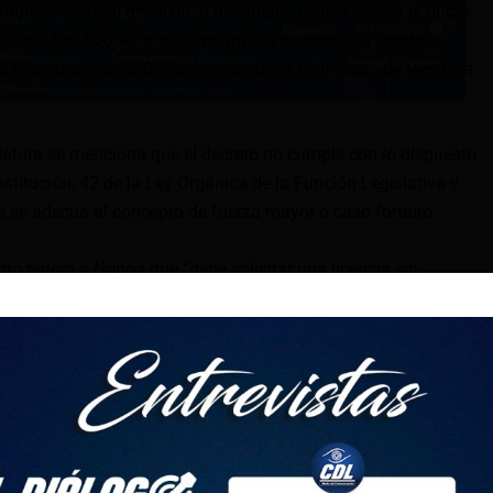
mblea Nacional devolvió al presidente Daniel Noboa el oficio
 Decreto No. 500, en el que encargaba su puesto a Cynthia
nas unos días nombró vicepresidenta en reemplazo de Verónica
islatura se menciona que el decreto no cumple con lo dispuesto
nstitución, 42 de la Ley Orgánica de la Función Legislativa y
no se adecua al concepto de fuerza mayor o caso fortuito.
to reiteró a Noboa que “debe solicitar una licencia sin
acional a fin de que esta resuelva negar o conceder la
l”.
la el artículo 42 de la Ley Orgánica de la Función Legislativa,
te de la República podrá solicitar a la Asamblea Nacional