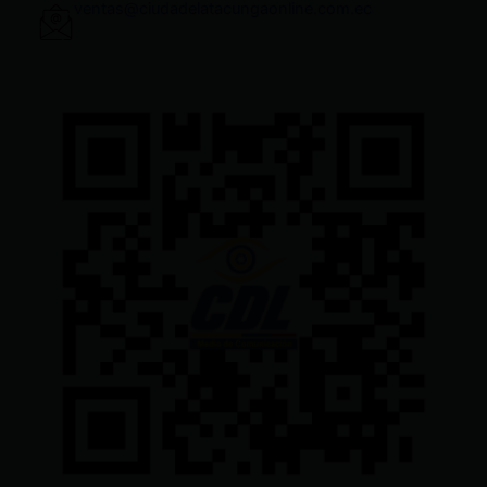
ventas@ciudadelatacungaonline.com.ec