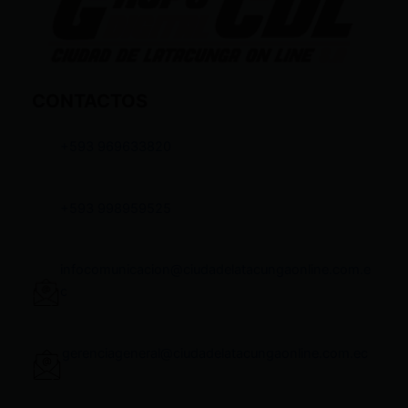
CONTACTOS
+593 969633820
+593 998959525
infocomunicacion@ciudadelatacungaonline.com.e
c
gerenciageneral@ciudadelatacungaonline.com.ec