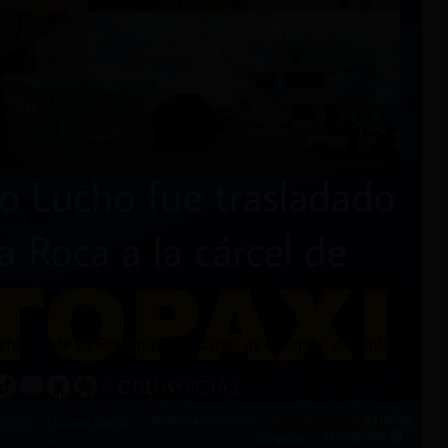
ucho desde La Roca hasta la cárcel de Cotopaxi se confirmó
ridades compartieron detalles del operativo especial para
upo terrorista Los Lobos.