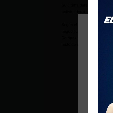
Su última detención ocurrió 
actividades delictivas.
Según el exministro del Inter
negociación de Los Lobos co
Cotopaxi está controlada por 
resto de su organización.