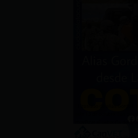
El traslado de alias Gordo L
este 13 de octubre. Las auto
movilizar al cabecilla del gr