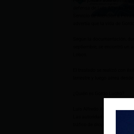
Fue la jueza Paola Dávila qu
defensa de Luis Alfredo Arbo
Servicio de Atención a Privad
advertía que la vida de Gordo
Según la documentación, dura
septiembre, se encontró un a
Lobos.
El traslado se realizó con éxi
terrestre y luego aérea desd
¿Quién es Gordo Lucho?
Luis Alfredo Arboleda, alias 
Las autoridades lo investiga
tráfico de drogas, tentativa d