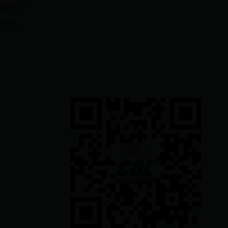
IENTE
Trágico siniestro en Tambillo causa caos en ingreso a Quito, deja dos fallecidos y siete heridos