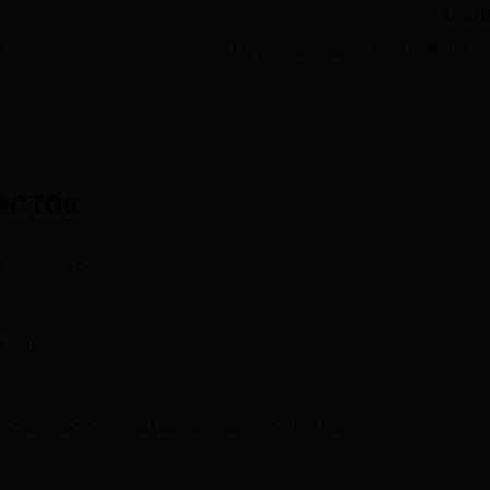
SIGU
Gustavo Sánchez es el nuevo gerente general de CELEC
ACTOS
3 969633820
3 998959525
comunicacion@ciudadelatacungaonline.com.ec