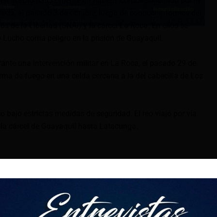
ien aceptó parcialmente un habeas corpus solicitado por la
leda, el pasado 3 de octubre, luego de conocer informes del
os de la Libertad (SNAI) y la cárcel La Roca. En ellos se
 Lucho corría peligro en la prisión de Guayaquil.
nte una intervención militar en La Roca, el pasado 29 de
rma de fuego en una celda cercana a la del cabecilla de Los
to bajo estrictas medidas de seguridad. El reo viajó por vía
e la cárcel de Guayaquil hasta Latacunga.
Gordo Lucho, es el cabecilla del grupo terrorista Los Lobos.
n desde 2013 por delitos como delincuencia organizada,
e homicidio y asociación ilícita.