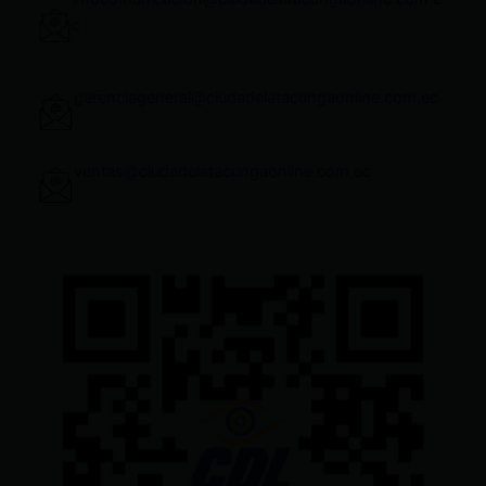
c
gerenciageneral@ciudadelatacungaonline.com.ec
ventas@ciudadelatacungaonline.com.ec