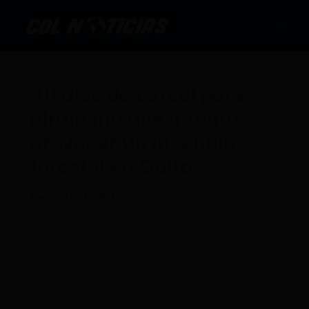
Ir
al
contenido
40 días de cárcel para
pirómano que intentó
provocar un incendio
forestal en Quito
Por
CDL
/
07/11/2024